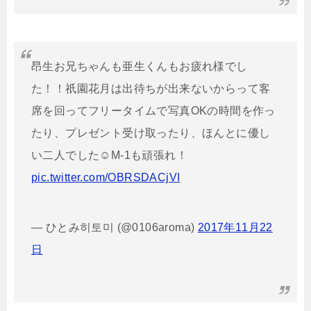
昂生お兄ちゃんも亜生くんもお疲れ様でし
た！！祇園花月は出待ちが出来ないからって客
席を回ってフリータイムで写真OKの時間を作っ
たり、プレゼント受け取ったり、ほんとに優し
い二人でした☺M-1も頑張れ！
pic.twitter.com/OBRSDACjVI
— ひとみ히토미 (@0106aroma)
2017年11月22
日