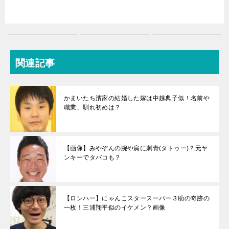
関連記事
かまいたち濱家の結婚した嫁は中越典子似！名前や
職業、馴れ初めは？
【画像】みやぞんの腕や肩に刺青(タトゥー)？元ヤ
ンキーでタバコも？
【ロンハー】にゃんこスタースーパー３助の奇跡の
一枚！三浦翔平似のイケメン？画像