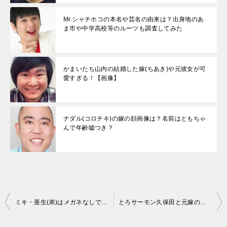
Mr.シャチホコの本名や芸名の由来は？出身地のあ
ま市や中学高校等のルーツも調査してみた
かまいたち山内の結婚した嫁(ちあき)や元彼女が可
愛すぎる！【画像】
ナダル(コロチキ)の嫁の顔画像は？名前はともちゃ
んで年齢嘘つき？
投
ミキ・亜生(弟)はメガネなしでもイケメン？女装姿が可愛い！画像
とろサーモン久保田と元嫁の離婚理由がクズすぎた…闇営業と逮捕？
稿