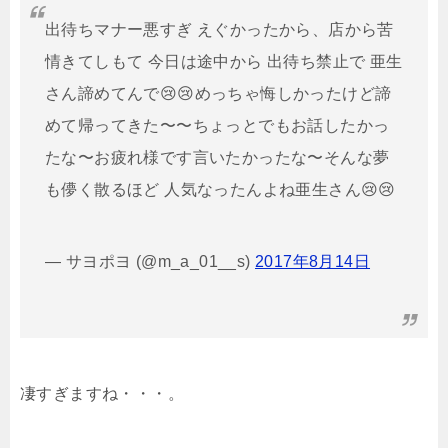
出待ちマナー悪すぎ えぐかったから、店から苦
情きてしもて 今日は途中から 出待ち禁止で 亜生
さん諦めてんで😢😢めっちゃ悔しかったけど諦
めて帰ってきた〜〜ちょっとでもお話したかっ
たな〜お疲れ様です言いたかったな〜そんな夢
も儚く散るほど 人気なったんよね亜生さん😢😢
— サヨポヨ (@m_a_01__s)
2017年8月14日
凄すぎますね・・・。