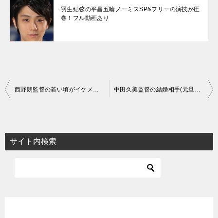
羽生結弦の平昌五輪ノーミスSP&フリーの演技が圧
巻！フル動画あり
投
西野朗監督の若い頃がイケメン！モテ伝説がすごいが現在はかつら？画像
中田久美監督の結婚相手(元旦那)と子供は？離婚理由は過激な写真集？
稿
ナ
ビ
サイト内検索
ゲ
ー
シ
ョ
ン