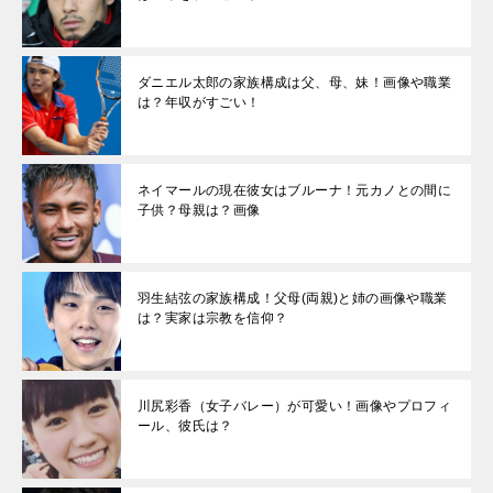
ダニエル太郎の家族構成は父、母、妹！画像や職業
は？年収がすごい！
ネイマールの現在彼女はブルーナ！元カノとの間に
子供？母親は？画像
羽生結弦の家族構成！父母(両親)と姉の画像や職業
は？実家は宗教を信仰？
川尻彩香（女子バレー）が可愛い！画像やプロフィ
ール、彼氏は？