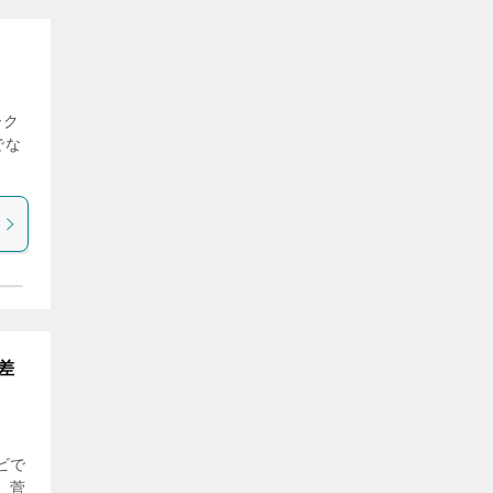
ーク
でな
差
ビで
 菅