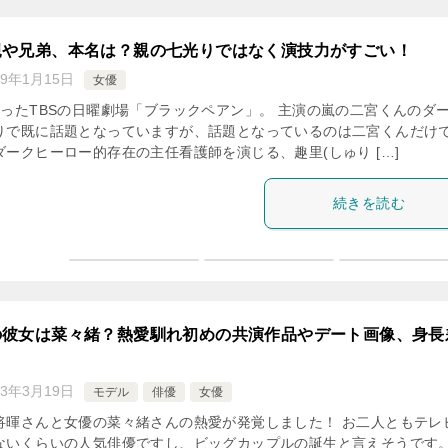
親や兄弟、本名は？親の七光りではなく演技力がすごい！
19年1月15日
女優
まったTBSの日曜劇場「ブラックペアン」。 主演の嵐の二宮くんのダ
りで既に話題となっていますが、話題となっているのは二宮くんだけ
ークヒーロー的存在の主任看護師を演じる、趣里(しゅり […]
続きを読む
の彼女は菜々緒？熱愛馴れ初めの共演作品やデート画像、身長
23年3月19日
モデル
俳優
女優
将暉さんと女優の菜々緒さんの熱愛が発覚しました！ お二人ともテレ
ないくらいの人気俳優ですし、ビッグカップルの誕生と言えそうです。