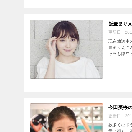
飯豊まり
更新日：
20
現在放送中の
豊まりえさ
ャラも際立っ
今田美桜
更新日：
20
数多くのド
愛い顔と、