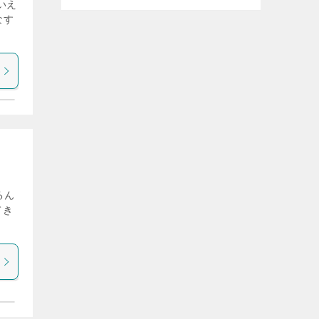
いえ
なす
るん
てき