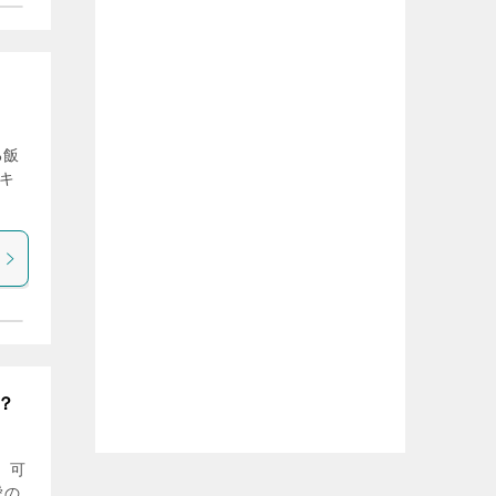
る飯
キ
？
 可
愛の