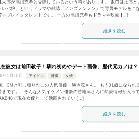
健太郎が高畑充希と交際しているという噂があります。 坂口健太郎と
ラレバ娘」というドラマや雑誌「メンズノンノン」で専属モデルをこ
手ブレイクタレントです。 一方の高畑充希もドラマや映画 […]
続きを読む
現在彼女は前田敦子！馴れ初めやデート画像、歴代元カノは？
19年1月15日
アイドル
俳優
女優
画、CMと引っ張りだこの人気俳優・勝地涼さん。 もう31歳になられ
驚きです。 そんな人気イケメン俳優の勝地涼さんに熱愛情報が入っ
AKB48で現在女優として活躍されてい […]
続きを読む