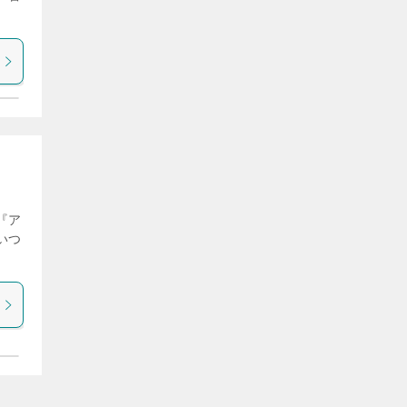
『ア
いつ