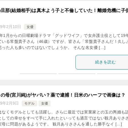
旦那(結婚相手)は真木よう子と不倫していた！離婚危機に子
19年2月10日
女優
19年1月からの日曜劇場ドラマ「グッドワイフ」で女弁護士役として19
ている常盤貴子さん（46歳）ですが、皆さん「常盤貴子さんだ！久し
った人も多いのではないでしょうか。 そんな名女優 […]
続きを読む
の母(宮川純)がヤバい？薬で逮捕！日米のハーフで画像は？
19年2月9日
モデル
女優
はなくモデルとしても活躍し、さらに最近では実業家との玉の輿婚も
としての幸せをすべて手に入れたといっても過言ではない観月ありさ
実母に問題があるようです。 観月ありささんを通した勝手なイ […]