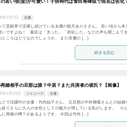
の若い頃(昔)が可愛い！子供時代は菅田将暉似で現在は劣化
19年2月7日
女優
って芸能界で活躍し続けている女優の観月ありささん。 若い頃から本
愛いですよね！ 最近は「太った」「劣化した」などの声も聞こえて
ところはどうなのでしょうか。 また俳優の […]
続きを読む
の再婚相手の旦那は誰？中居？また共演者の彼氏？【画像】
19年1月23日
ジャニーズ
女優
などで活躍中の女優・竹内結子さん。 元旦那の中村獅童さんとの結婚
を経てさらに大人の女性としての魅力が増している気がします。 そ
に再婚の噂？があるようです。 今回は竹内 […]