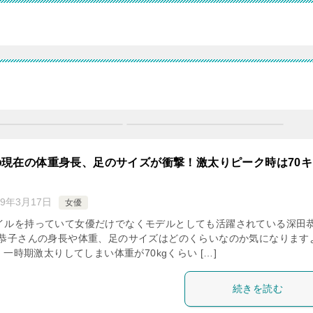
現在の体重身長、足のサイズが衝撃！激太りピーク時は70キ
19年3月17日
女優
イルを持っていて女優だけでなくモデルとしても活躍されている深田
田恭子さんの身長や体重、足のサイズはどのくらいなのか気になります
一時期激太りしてしまい体重が70kgくらい […]
続きを読む