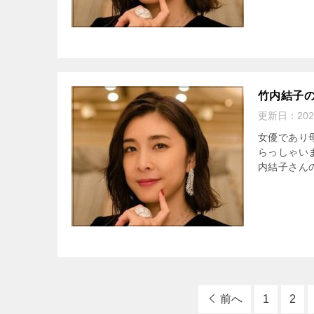
竹内結子の
更新日：
20
女優であり
らっしゃい
内結子さん
前へ
1
2