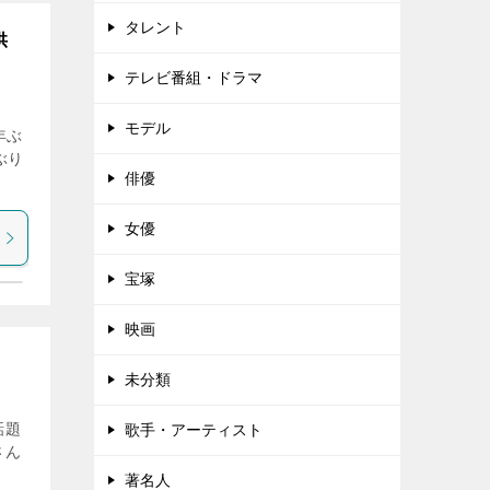
タレント
供
テレビ番組・ドラマ
モデル
年ぶ
ぶり
俳優
女優
宝塚
映画
未分類
話題
歌手・アーティスト
さん
著名人