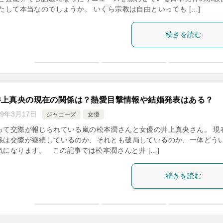
たして本当なのでしょうか。 いくら宗教は自由といっても […]
続きを読む
井上真央の現在の関係は？熱愛目撃情報や結婚発表はある？
19年3月17日
ジャニーズ
女優
って交際が報じられている嵐の松本潤さんと女優の井上真央さん。 現
係は交際が継続しているのか、それとも破局しているのか、一体どう
気になります。 この記事では松本潤さんと井 […]
続きを読む