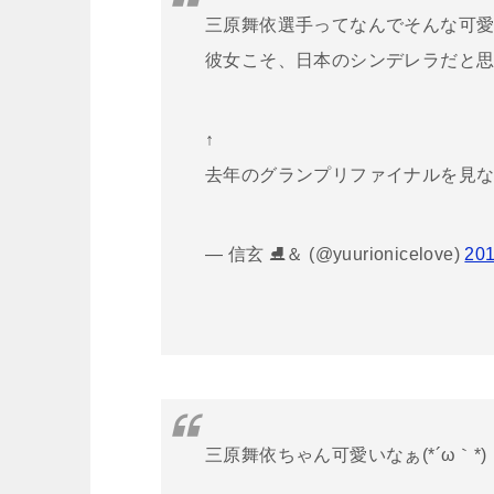
三原舞依選手ってなんでそんな可
彼女こそ、日本のシンデレラだと
↑
去年のグランプリファイナルを見
— 信玄 ⛸＆ (@yuurionicelove)
20
三原舞依ちゃん可愛いなぁ(*´ω｀*)