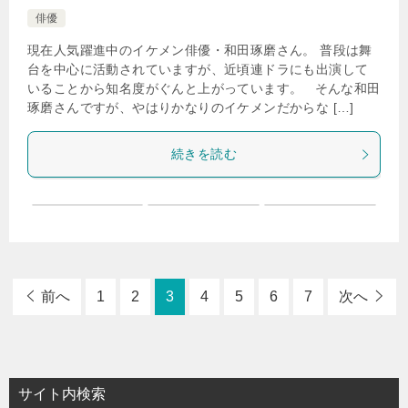
俳優
現在人気躍進中のイケメン俳優・和田琢磨さん。 普段は舞
台を中心に活動されていますが、近頃連ドラにも出演して
いることから知名度がぐんと上がっています。 そんな和田
琢磨さんですが、やはりかなりのイケメンだからな […]
続きを読む
前へ
1
2
3
4
5
6
7
次へ
サイト内検索