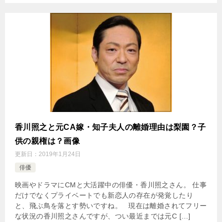
香川照之と元CA嫁・知子夫人の離婚理由は梨園？子
供の親権は？画像
更新日：
2019年1月24日
俳優
映画やドラマにCMと大活躍中の俳優・香川照之さん。 仕事
だけでなくプライベートでも新恋人の存在が発覚したり
と、飛ぶ鳥を落とす勢いですね。 現在は離婚されてフリー
な状況の香川照之さんですが、つい最近までは元C […]