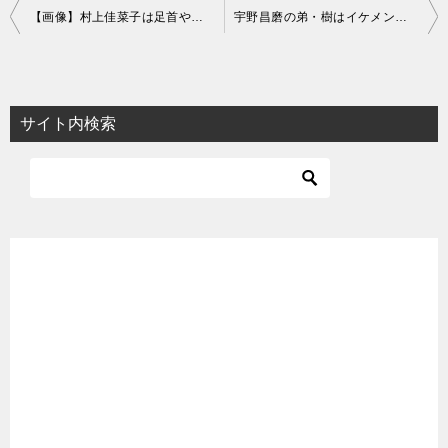
投
【画像】村上佳菜子は足首や背中の毛がボーボー？私服が可愛い！
宇野昌磨の弟・樹はイケメン高校生！モデルでホッケー選手で英語通訳も
稿
ナ
ビ
サイト内検索
ゲ
ー
シ
ョ
ン