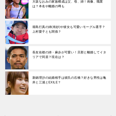
大坂なおみの家族構成は父、母、姉！画像、職業
は？本名や離婚の噂も
堀島行真の姉(有紗)や彼女も可愛いモーグル選手？
上村愛子とも関係？
長友佑都の姉・麻歩が可愛い！旦那と離婚してイタ
リアで同居？現在は？
新鍋理沙の結婚相手は彼氏の石橋？好きな男性は亀
井と三浦とEXILE？