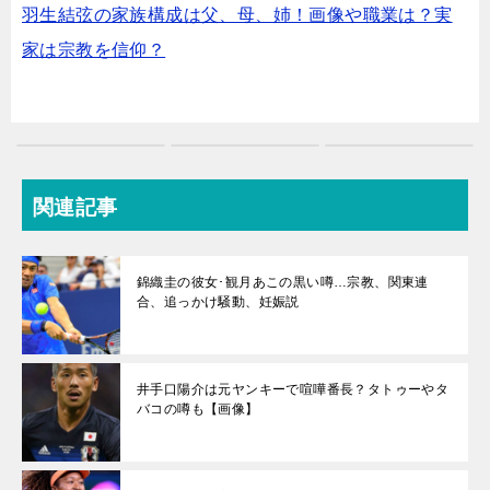
羽生結弦の家族構成は父、母、姉！画像や職業は？実
家は宗教を信仰？
関連記事
錦織圭の彼女･観月あこの黒い噂…宗教、関東連
合、追っかけ騒動、妊娠説
井手口陽介は元ヤンキーで喧嘩番長？タトゥーやタ
バコの噂も【画像】