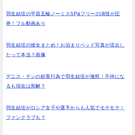
羽生結弦の平昌五輪ノーミスSP&フリーの演技が圧
巻！フル動画あり
羽生結弦の彼女まとめ！お泊まりベッド写真が流出し
たって本当？画像
デニス・テンの妨害行為で羽生結弦が激怒！不仲にな
るも現在は和解？
羽生結弦がロシア女子や選手からも人気でモテモテ！
ファンクラブも？